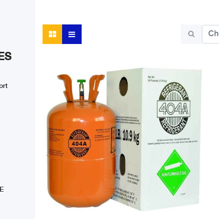
ES
ort
E