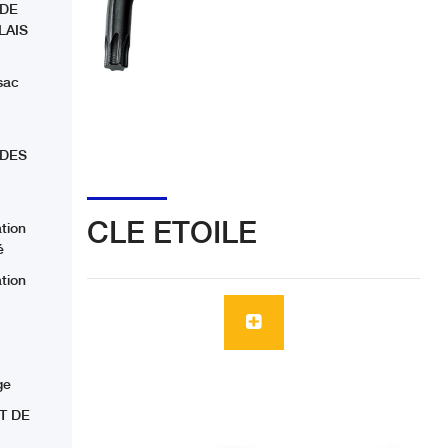
 DE
LAIS
sac
 DES
CLE ETOILE
ation
é
ation
ge
T DE