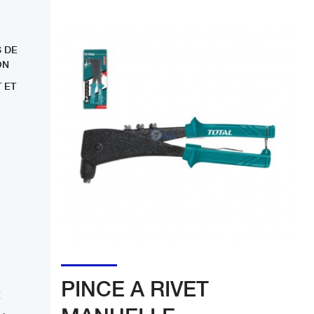
 DE
ON
 ET
PINCE A RIVET
E