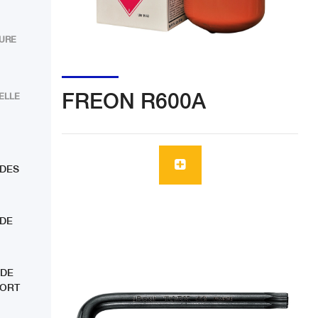
TURE
FREON R600A
ELLE
 DES
 DE
 DE
SORT