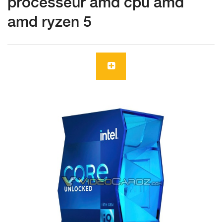
processeur amd cpu amd
amd ryzen 5