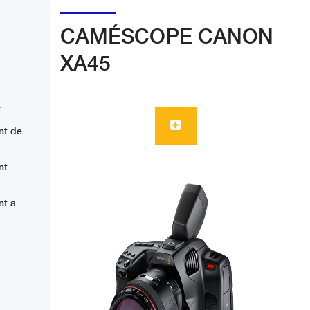
CAMÉSCOPE CANON
XA45
T
nt de
nt
nt a