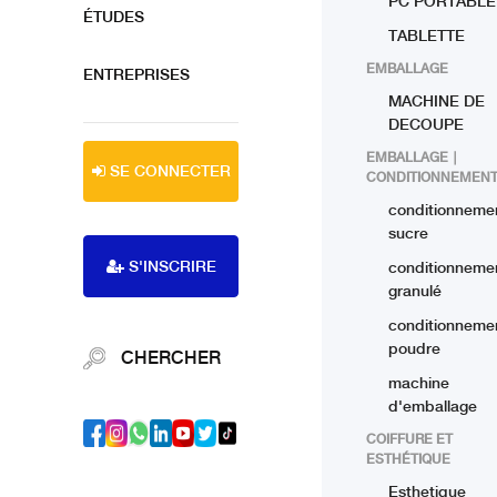
PC PORTABLE
ÉTUDES
TABLETTE
EMBALLAGE
ENTREPRISES
MACHINE DE
DECOUPE
EMBALLAGE ∣
SE CONNECTER
CONDITIONNEMEN
conditionneme
sucre
S'INSCRIRE
conditionneme
granulé
conditionneme
poudre
CHERCHER
machine
d'emballage
COIFFURE ET
ESTHÉTIQUE
Esthetique