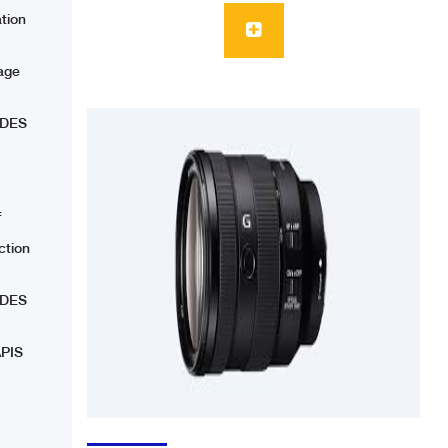
ation
lage
 DES
f
ction
 DES
PIS