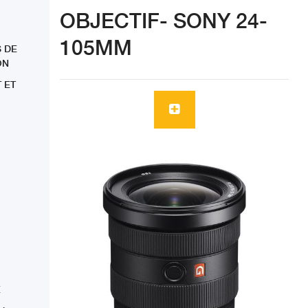
OBJECTIF- SONY 24-
105MM
 DE
ON
 ET
E