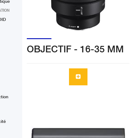
tique
ATION
OID
OBJECTIF - 16-35 MM
tion
cité