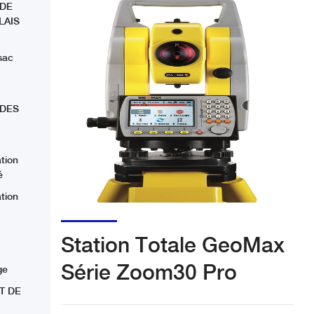
 DE
LAIS
sac
 DES
ation
é
ation
Station Totale GeoMax
Série Zoom30 Pro
ge
T DE