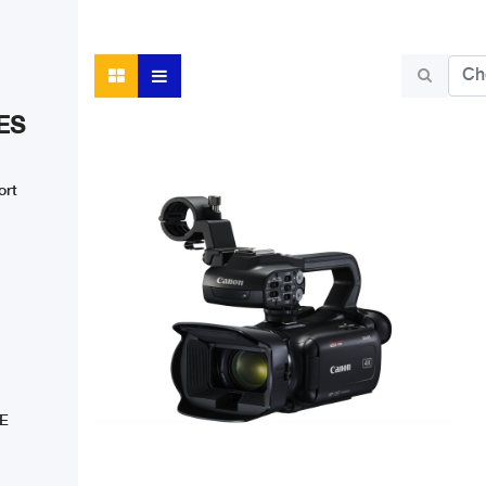
ES
ort
E