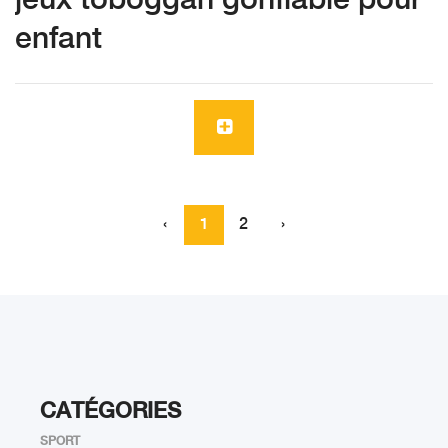
jeux toboggan gonflable pour
enfant
‹
1
2
›
CATÉGORIES
SPORT