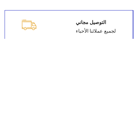
التوصيل مجاني
لجميع عملائنا الأحباء
خدمة الزبائن
نحن في خدمتك في أي وقت
التوصيل في الوقت
دائما نحاول أن نقدم لكم الأفضل